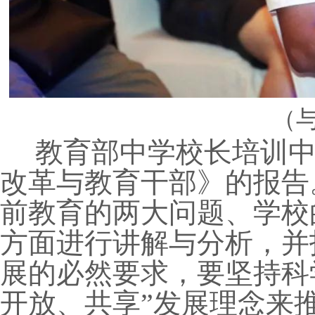
（
教育部中学校长培训
改革与教育干部》的报告
前教育的两大问题、学校
方面进行讲解与分析，并
展的必然要求，要坚持科
开放、共享”发展理念来