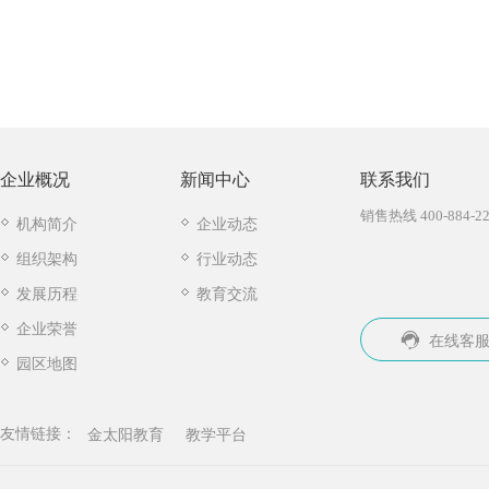
企业概况
新闻中心
联系我们
销售热线 400-884-22
机构简介
企业动态
组织架构
行业动态
发展历程
教育交流
企业荣誉
在线客
园区地图
金太阳教育
教学平台
友情链接：