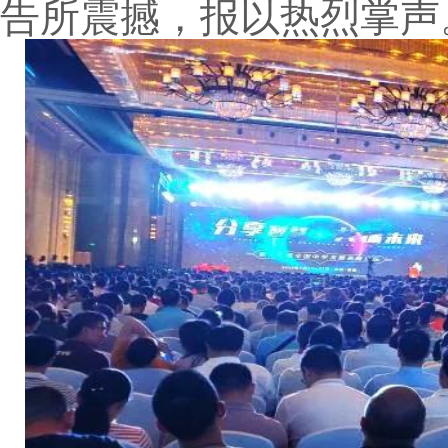
告所震撼，报以热烈掌声