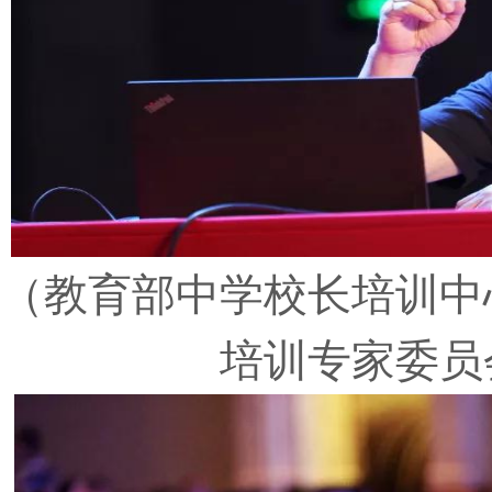
（教育部中学校长培训中
培训专家委员