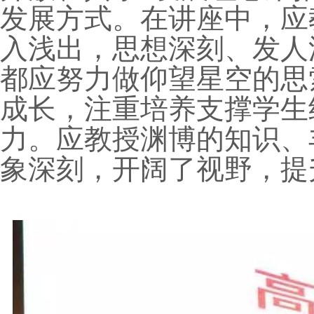
发展方式。在讲座中，应
入浅出，思想深刻、发人
都应努力做仰望星空的思
成长，注重培养支撑学生
力。应教授渊博的知识、
象深刻，开阔了视野，提