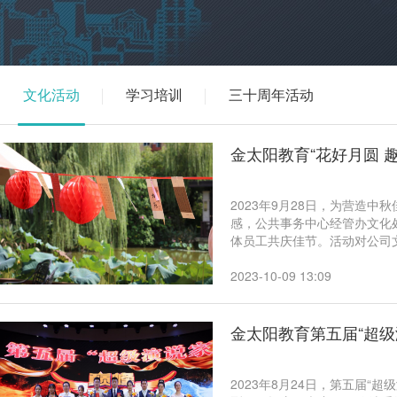
文化活动
学习培训
三十周年活动
金太阳教育“花好月圆 
2023年9月28日，为营造
感，公共事务中心经管办文化处
体员工共庆佳节。活动对公司
圈三个趣味游戏点，集章通关
现场热闹非凡，为园区增添了
2023-10-09 13:09
金太阳教育第五届“超级
2023年8月24日，第五届