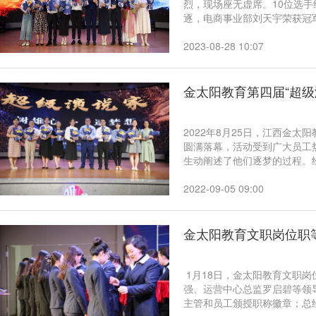
烈，现场座无虚席。10位选
逐，电商事业部刘天宇荣获冠
军，电商事业部王咏伦、财务
究院夏波荣、智慧教育事业部
2023-08-28 10:07
奖。教育研究院院长刘春华作
分肯定并提出改进建议。
金太阳教育第四届“超级
2022年8月25日，江西金
圆满落幕，活动受到广大员工
生动阐述了他们逐梦的过程。
胥辉、公共事务中心杨晶荣获
传媒部邓逸文荣获三等奖，幼
2022-09-05 09:00
何秋云、教育研究院熊梦琴荣
表扬，表扬他们演讲内容贴合
分肯定。
金太阳教育文职岗位职
​ 1月18日，金太阳教育文
强、运营中心总监罗启碧等领
主管和员工颁授职称徽章；总