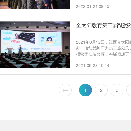
2022-01-24 09:15
金太阳教育第三届“超级
2021年8月12日，江西金
办，活动受到广大员工热烈关
相较于往届比赛，本届增加了
营则更为强大，包含高管、经
更具公正、公平性。经过激烈
2021-08-22 10:14
维、陈申鹏荣获二等奖，教育
荣获三等奖，日出文化事业群
1
2
3