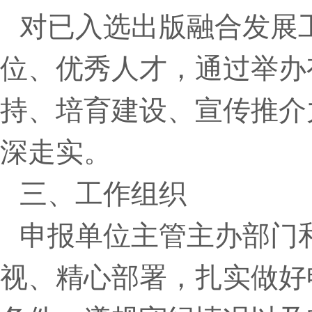
对已入选出版融合发展
位、优秀人才，通过举办
持、培育建设、宣传推介
深走实。
三、工作组织
申报单位主管主办部门
视、精心部署，扎实做好