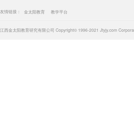
金太阳教育
教学平台
友情链接：
江西金太阳教育研究有限公司 Copyright© 1996-2021 Jtyjy.com Corporatio