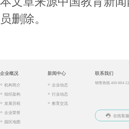
本文章来源中国教育新闻
员删除。
企业概况
新闻中心
联系我们
销售热线 400-884-22
机构简介
企业动态
组织架构
行业动态
发展历程
教育交流
企业荣誉
在线客
园区地图