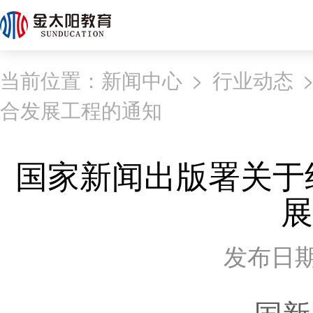
当前位置：
新闻中心
>
行业动态
合发展工程的通知
国家新闻出版署关于组
展
发布日期：2