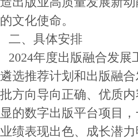
造出版业高质量发展新动
的文化使命。
二、具体安排
2024年度出版融合发
遴选推荐计划和出版融合
批方向导向正确、优质内
显的数字出版平台项目，
业绩表现出色、成长潜力