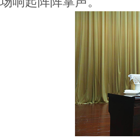
场响起阵阵掌声。