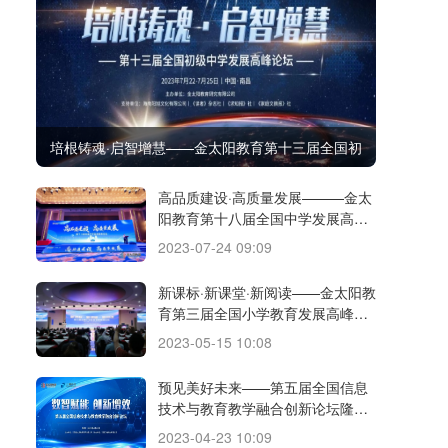
培根铸魂·启智增慧——金太阳教育第十三届全国初
级中学发展高峰论坛胜利召开
高品质建设·高质量发展———金太
阳教育第十八届全国中学发展高峰
论坛圆满落幕
2023-07-24 09:09
新课标·新课堂·新阅读­­——金太阳教
育第三届全国小学教育发展高峰论
坛暨小学高质量阅读研究会揭牌仪
2023-05-15 10:08
式顺利召开
预见美好未来——第五届全国信息
技术与教育教学融合创新论坛隆重
召开
2023-04-23 10:09