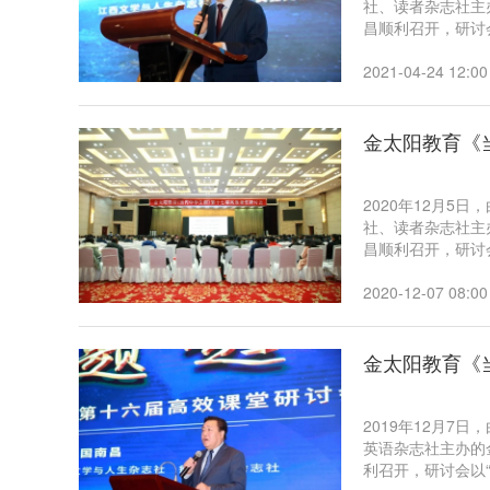
社、读者杂志社主
昌顺利召开，研讨
家、名校校长、金
立德树人为根本任
2021-04-24 12:00
全国的近千名教育
金太阳教育《
2020年12月
社、读者杂志社主
昌顺利召开，研讨
育学者、名校校长
备考策略现场授课
2020-12-07 08:00
工作者参加了本次
金太阳教育《
2019年12月
英语杂志社主办的
利召开，研讨会以