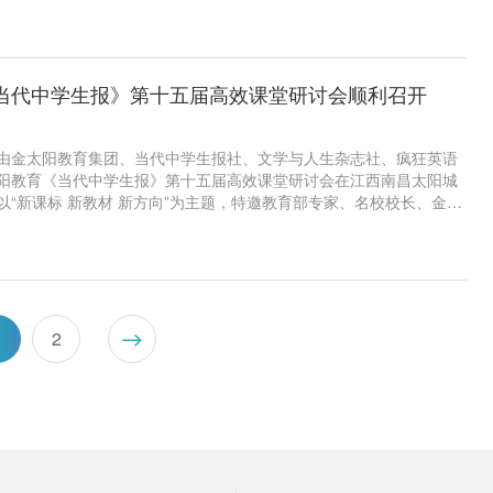
和敏感信息，此次会议特邀教育部专家、名校校长、金太阳教育专家
新变化、新信息、新对策现场授课，科学把握2020年高考指导思想、命
、题型变化。来自全国的300余所学校、近千人参与本次研讨会。
当代中学生报》第十五届高效课堂研讨会顺利召开
8日，由金太阳教育集团、当代中学生报社、文学与人生杂志社、疯狂英语
阳教育《当代中学生报》第十五届高效课堂研讨会在江西南昌太阳城
以“新课标 新教材 新方向”为主题，特邀教育部专家、名校校长、金太
教材变化，把握新教材与新课标的联系，探讨未来高中教育发展新方
00多位教育工作者参加了本次研讨会。
1
2