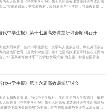
办的金太阳教育《当代中学生报》第十八届高效课堂研讨会在江西南
会以“实施新课标，落实新教材，应对新高考”为主题，特邀教育部专
太阳教育专家以新课标为指导、新教材为依托、新高考为导向，落实
务进行现场授课，深化高考内容改革，助推高中育人方式改革。来自
工作者参加了本次研讨会。
当代中学生报》第十七届高效课堂研讨会顺利召开
5日，由金太阳教育、当代中学生报社、文学与人生杂志社、疯狂英语杂志
办的金太阳教育《当代中学生报》第十七届高效课堂研讨会在江西南
会以“中国高考评价体系下的学校发展策略”为主题，特邀全国著名教
、金太阳教育专家针对新评价体系下学校特色发展、育人方式及高考
，探讨高效课堂发展，把握未来教育方向。来自全国的800多位教育
研讨会。
当代中学生报》第十六届高效课堂研讨会
7日，由金太阳教育集团、当代中学生报社、江西文学与人生杂志社、疯狂
金太阳教育《当代中学生报》第十六届高效课堂研讨会在江西南昌顺
“新形势下高考命题趋势”为主题，旨在把握新形势下正在纵深发展的