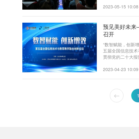
探索立德树人之要
出席本次论坛。
2023-05-15 10:08
预见美好未来
召开
“数智赋能，创新增
五届全国信息技术
贯彻党的二十大报
中关于要加快信息
室负责人、教科研
2023-04-23 10:09
共襄盛会、共享交
慧赋能基础教育，