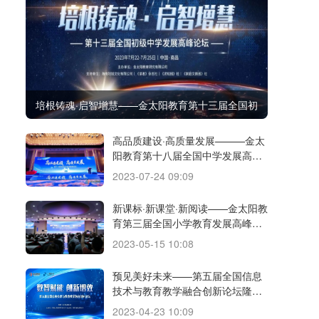
培根铸魂·启智增慧——金太阳教育第十三届全国初
级中学发展高峰论坛胜利召开
高品质建设·高质量发展———金太
阳教育第十八届全国中学发展高峰
论坛圆满落幕
2023-07-24 09:09
新课标·新课堂·新阅读­­——金太阳教
育第三届全国小学教育发展高峰论
坛暨小学高质量阅读研究会揭牌仪
2023-05-15 10:08
式顺利召开
预见美好未来——第五届全国信息
技术与教育教学融合创新论坛隆重
召开
2023-04-23 10:09