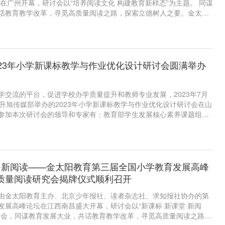
会在广州开幕，研讨会以“培养阅读文化 构建教育新样态”为主题。 同谋
话教育教学改革，寻觅高质量阅读之路，探索立德树人之要。金太阳
监姜振宇先生、升旭传媒部一部经理彭飞先生以及来自全国各地的教
长和一线名校校长300余人出席盛会。
023年小学新课标教学与作业优化设计研讨会圆满举办
学交流的平台，促进学校办学质量提升和教师专业发展，2023年7月
育升旭传媒部举办的2023年小学新课标教学与作业优化设计研讨会在山
参加本次研讨会的领导和专家有：教育部学生发展核心素养课题组专
教授、基础教育培训部主任左璜教授，江苏苏州工业园区星汇学校主
苏州特聘教育人才赵国华，深圳市龙岗区高端教育引进人才、龙岗区
毕波，山东省教科院小学英语兼职教研员，潍坊市小学英语领军人才
各地480余位校长及老师。
·新阅读­­——金太阳教育第三届全国小学教育发展高峰
质量阅读研究会揭牌仪式顺利召开
4日，由金太阳教育主办、北京少年报社、读者杂志社、求知报社协办的第
发展高峰论坛在江西南昌盛大开幕，研讨会以“新课标·新课堂·新阅
大会，同谋教育发展大业，共话教育教学改革，寻觅高质量阅读之路，