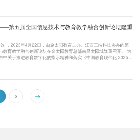
。来自全国的教育专家、教育局局长和名校校长、一线教师400余人
——第五届全国信息技术与教育教学融合创新论坛隆重
效”，2023年4月22日，由金太阳教育主办、江西三端科技协办的第
与教育教学融合创新论坛在金太阳教育总部南昌太阳城隆重召开。 为
告中关于推进教育数字化的指示精神和落实《中国教育现代化 2035》
时代教育变革要求，会议特邀数字教育行业专家、各地教育部门、科
单位负责人，全国各级公办、民办学校的负责人、主任等约500余人
流先进经验，教育同仁共聚一堂，高擎数字教育大旗，共商让数字智
让创新为数字教育提质增效。
1
2