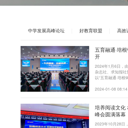
中学发展高峰论坛
好教育联盟
高效
五育融通·培
开
2024年1月6
杂志社、求知报社
以“五育融通·培
新形势下国家对人
力。来自全国各地
2024-01-08 08:14
培养阅读文化
峰会圆满落幕
2023年10月2