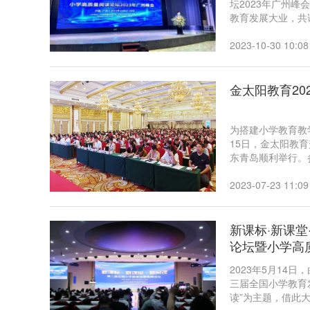
坛2023年广州峰
教育发展大业，共
教育升旭传媒部总
育专家、教育局局
2023-10-30 10:08
金太阳教育2
为搭建小学教育教
15日，金太阳教
东青岛顺利举行。
家、华南师范大学
任、学科带头人、
2023-07-23 11:09
名师工作室主持人
杨永刚及来自全国
新课标·新课堂
论坛暨小学高
2023年5月1
三届全国小学教育
读”为主题，借此