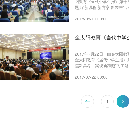
阳教育《当代中学生报》第十
题为“新课程 新方案 新未来
平和多位教育专家现场授课，
课程、新方案、新高考，借鉴
2018-05-19 00:00
落地方案。
金太阳教育《当代中学
2017年7月22日，由金太
金太阳教育《当代中学生报》
焦新高考，实现新跨越”为主
适应新高考改革，科学规划未
阳、浙江海宁高级中学副校长
2017-07-22 00:00
究院副院长徐昀莅临本次大会作
会。
1
2