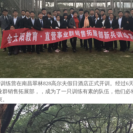
训练营在南昌翠林828高尔夫假日酒店正式开训。经过6
业群销售拓展部，，成为了一只训练有素的队伍，他们必
束。