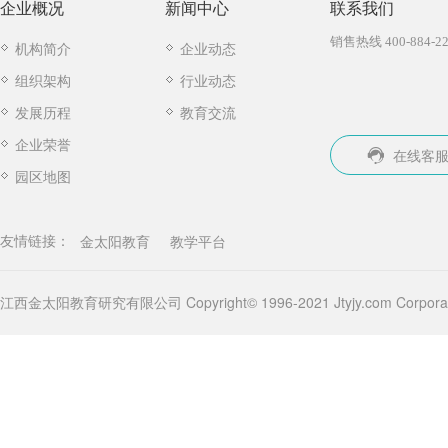
企业概况
新闻中心
联系我们
销售热线 400-884-22
机构简介
企业动态
组织架构
行业动态
发展历程
教育交流
企业荣誉
在线客
园区地图
金太阳教育
教学平台
友情链接：
江西金太阳教育研究有限公司 Copyright© 1996-2021 Jtyjy.com Corporatio