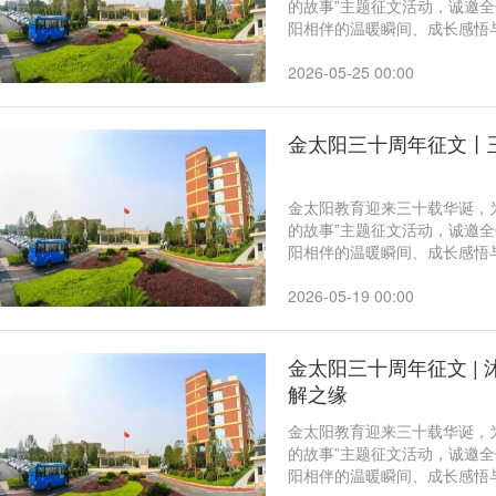
的故事”主题征文活动，诚邀
阳相伴的温暖瞬间、成长感悟
的投稿，每一篇文字都承载着
美好期许。 今天为大家推出的，是肖国华先生的走心力作。从寒门立志到舍弃央企“金
2026-05-25 00:00
饭碗”，从与金太阳一见倾心
引领教研，他以半生韶华奔赴
皆岁月，句句见初心，接下来
金太阳三十周年征文丨
金太阳教育迎来三十载华诞，
的故事”主题征文活动，诚邀
阳相伴的温暖瞬间、成长感悟
的投稿，每一篇文字都承载着
美好期许。 今天为大家推出的，是来自教师王蓓的真情讲述。十余年民办教学路，她见
2026-05-19 00:00
证学子迷茫与成长，也因金太
心。一段教育初心，一份长久
金太阳三十周年征文 |
解之缘
金太阳教育迎来三十载华诞，
的故事”主题征文活动，诚邀
阳相伴的温暖瞬间、成长感悟