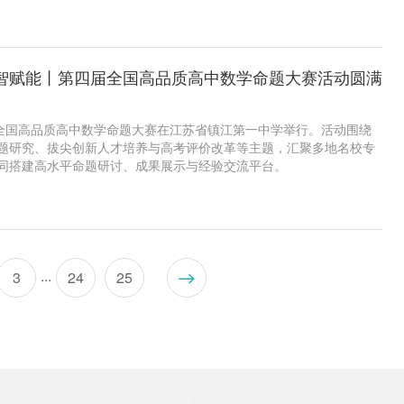
总经理李万强携高管团队热情接待。
智赋能丨第四届全国高品质高中数学命题大赛活动圆满
届全国高品质高中数学命题大赛在江苏省镇江第一中学举行。活动围绕
题研究、拔尖创新人才培养与高考评价改革等主题，汇聚多地名校专
同搭建高水平命题研讨、成果展示与经验交流平台。
...
3
24
25