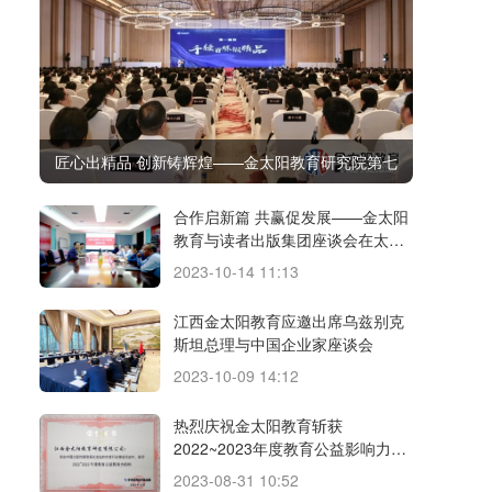
匠心出精品 创新铸辉煌——金太阳教育研究院第七
届质量与创新大会顺利召开
合作启新篇 共赢促发展——金太阳
教育与读者出版集团座谈会在太阳
城召开
2023-10-14 11:13
江西金太阳教育应邀出席乌兹别克
斯坦总理与中国企业家座谈会
2023-10-09 14:12
热烈庆祝金太阳教育斩获
2022~2023年度教育公益影响力机
构等多个奖项
2023-08-31 10:52