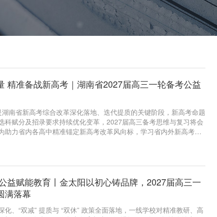
量 精准备战新高考｜湖南省2027届高三一轮备考公益
学年是湖南省新高考综合改革深化落地、迭代提质的关键阶段，新高考命题
选科赋分及招录要求持续优化变革，2027届高三备考思维与复习将会
为助力省内各高中精准锚定新高考改革风向标，学习省内外新高考先
验，科学谋划、系统布局27届一轮整体复习备考工作，金太阳教育集
州市第四中学，定于5月22日—24日在永州市举办27届高三一轮备考
 公益赋能教育丨金太阳以初心铸品牌，2027届高三一
圆满落幕
化、“双减” 提质与 “双休” 政策全面落地，一线学校对精准教研、高