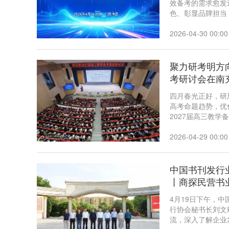
效备考的需求愈发
色、彰显品牌担当
格、纯公益的教研
擦亮金太阳教育品
2026-04-30 00:00
心，汇聚省内顶尖
策略、共商提质增
聚力研考明方
考研讨会在南
四月春光正好，研
高考命题趋势，优
2027届高三教学
2026-04-29 00:00
中国书刊发行
丨商探民营书
4月19日下午，
行协会秘书长刘文
流，深入了解企业