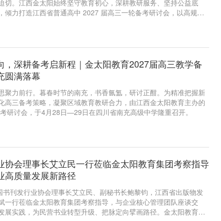
迫切。江西金太阳始终坚守教育初心，深耕教研服务、坚持公益底
，倾力打造江西省普通高中 2027 届高三一轮备考研讨会，以高规
盛宴，为全省近 2000 名教育同仁点亮一轮复习航向，用专业与责任
牌底色。 本次公益研讨会以智能革新教学、双减固本提质为核
名校名师与全国知名教育管理专家，分四场专题研讨，共研一轮备考
效路径。
向，深耕备考启新程｜金太阳教育2027届高三教学备
充圆满落幕
思聚力前行。暮春时节的南充，书香氤氲，研讨正酣。为精准把握新
化高三备考策略，凝聚区域教育教研合力，由江西金太阳教育主办的
备考研讨会，于4月28日—29日在四川省南充高级中学隆重召开。
业协会理事长艾立民一行莅临金太阳教育集团考察指导
业高质量发展新路径
中国书刊发行业协会理事长艾立民、副秘书长鲍黎钧，江西省出版物发
斌一行莅临金太阳教育集团考察指导，与企业核心管理团队座谈交
发展实践，为民营书业转型升级、把脉定向擘画路径。金太阳教育集