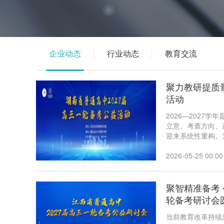
企业动态
行业动态
教育交流
聚力教研提质
活动
2026—2027
立意、考查方向、
迎来系统性重构。
行名校先进备考经
团特联合湖南省永
2026-05-25 00:00
公益活动。
聚智精准备考
轮备考研讨会
当前教育改革持续深