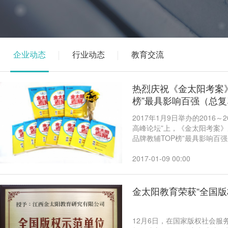
企业动态
行业动态
教育交流
热烈庆祝《金太阳考案》荣
榜”最具影响百强（总
2017年1月9日举办的2016
高峰论坛”上，《金太阳考案》从
品牌教辅TOP榜”最具影响百
点重点难点专题透析》荣登“20
一产品获此殊荣，这充分表明
2017-01-09 00:00
精、不断进取的精神。
金太阳教育荣获“全国版
12月6日，在国家版权社会