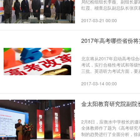
局纪检组组长李薇、副组长廖
红霞、稽查总队副总队长张庆
发展情况，听取发展需求及建
研究院院长刘春华等领导陪同
2017-03-21 00:00
2017年高考哪些省份
北京将从2017年启动高考综
考试，实行合格性考试和等级
三批。英语听力考试方面，要
2017-03-14 00:00
金太阳教育研究院副院
2月8日，应衡水中学校长的
全体教师作了题为《高考研究
制的趋势进行了全面分析，徐