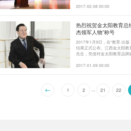
受到衡水中学的高度重视，张
2017-02-08 00:00
热烈祝贺金太阳教育总经理
杰领军人物”称号
2017年1月9日，在“教育·出
结果正式公布。江西金太阳教
先生，凭借对金太阳教育品牌
助推中国基础教育品质提升做出
度教辅发展英杰领军人物”称号
2017-01-09 00:00
...
1
2
21
22