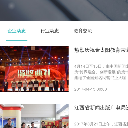
企业动态
行业动态
教育交流
热烈庆祝金太阳教育荣
4月14日至15日，由中国新
为“跨界融合、创新发展”的
集结了全国知名民营书业大咖
中国民营书业未来的发展。全
人民政府副省长姜锋等出席。
2017-04-15 00:00
江西省新闻出版广电局
2017年3月21日上午，江