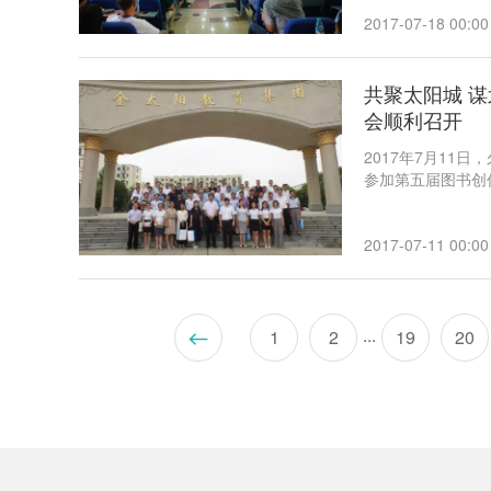
素养、加强书香校
更加鲜明。河北师
2017-07-18 00:00
研究院副院长焦兆
息和宝贵经验。来
坛。
共聚太阳城 
会顺利召开
2017年7月1
参加第五届图书创
2017-07-11 00:00
...
1
2
19
20