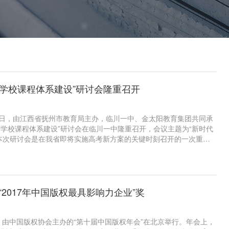
下学校课程体系建设”研讨会隆重召开
4-26日，由江西省抚州市教育局主办，临川一中、金太阳教育集团共同承
下学校课程体系建设”研讨会在临川一中隆重召开，会议主题为“新时代
。本次研讨会是在我省即将实施高考新方案的关键时刻召开的一次重要
高考实施过程中可能遇到难题的破解之策，学习和借鉴浙江、上海等
我省高中学校科学谋划、提前布局，推进江西新高考方案落地实施，
发展再上新台阶。
“2017年中国版权最具影响力企业”奖
4日，由中国版权协会主办的“第十届中国版权年会”在北京举行。年会上，