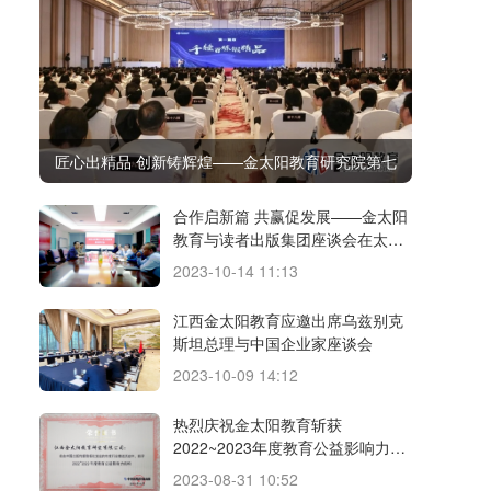
匠心出精品 创新铸辉煌——金太阳教育研究院第七
届质量与创新大会顺利召开
合作启新篇 共赢促发展——金太阳
教育与读者出版集团座谈会在太阳
城召开
2023-10-14 11:13
江西金太阳教育应邀出席乌兹别克
斯坦总理与中国企业家座谈会
2023-10-09 14:12
热烈庆祝金太阳教育斩获
2022~2023年度教育公益影响力机
构等多个奖项
2023-08-31 10:52