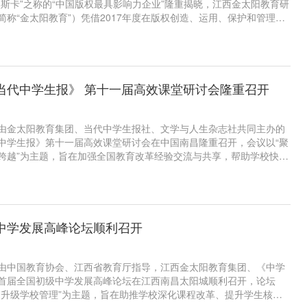
奥斯卡”之称的“中国版权最具影响力企业”隆重揭晓，江西金太阳教育研
简称“金太阳教育”）凭借2017年度在版权创造、运用、保护和管理等
获此殊荣。金太阳教育总经理李万强参加年会并出席颁奖仪式。
当代中学生报》 第十一届高效课堂研讨会隆重召开
2日，由金太阳教育集团、当代中学生报社、文学与人生杂志社共同主办的
中学生报》第十一届高效课堂研讨会在中国南昌隆重召开，会议以“聚
跨越”为主题，旨在加强全国教育改革经验交流与共享，帮助学校快速
科学规划未来发展。清华大学教育研究院高等教育研究所所长王晓
中学副校长沈勤龙、上海交通大学附属中学张林主任、金太阳教育研
临本次大会作专题报告，来自全国的1200多位学校领导参加本次研讨
中学发展高峰论坛顺利召开
8日，由中国教育协会、江西省教育厅指导，江西金太阳教育集团、《中学
首届全国初级中学发展高峰论坛在江西南昌太阳城顺利召开，论坛
，升级学校管理”为主题，旨在助推学校深化课程改革、提升学生核心