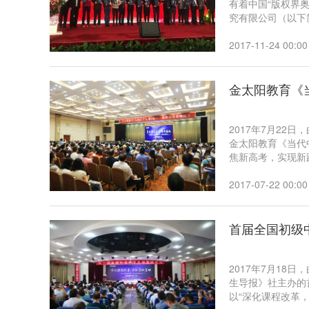
有着中国“版权界
究有限公司（以下
方面所取得的成绩
2017-11-24 00:00
金太阳教育《
2017年7月2
金太阳教育《当代
焦新高考，实现新
适应新高考改革，
阳、浙江海宁高级
2017-07-22 00:00
究院副院长徐昀莅
会。
首届全国初级
2017年7月1
生导报》社主办的
以“深化课程改革