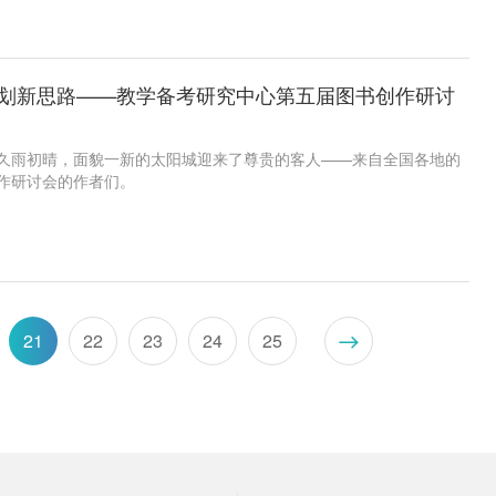
园建设、创新学校管理，使学校立德树人的方向性、民族性和时代性
范大学著名教授刘茗、杭州市明珠实验学校校长洪建斌、金太阳教育
群、金太阳教育名校研究院院长柏成刚等专家莅临论坛，分享前沿信
自全国各地的400多名教育局局长、教研室主任、校长参加本次论
谋划新思路——教学备考研究中心第五届图书创作研讨
1日，久雨初晴，面貌一新的太阳城迎来了尊贵的客人——来自全国各地的
作研讨会的作者们。
21
22
23
24
25