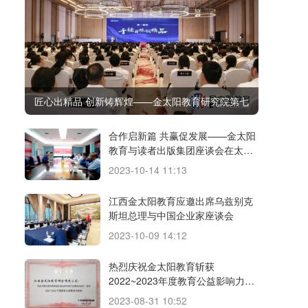
匠心出精品 创新铸辉煌——金太阳教育研究院第七
届质量与创新大会顺利召开
合作启新篇 共赢促发展——金太阳
教育与读者出版集团座谈会在太阳
城召开
2023-10-14 11:13
江西金太阳教育应邀出席乌兹别克
斯坦总理与中国企业家座谈会
2023-10-09 14:12
热烈庆祝金太阳教育斩获
2022~2023年度教育公益影响力机
构等多个奖项
2023-08-31 10:52