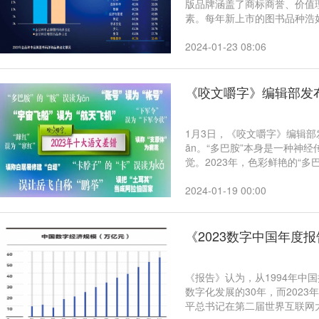
版品牌涵盖了商标商誉、价值
素。每年新上市的图书品种浩
看到。面对这种局面，出版单
2024-01-23 08:06
《咬文嚼字》编辑部发布“
1月3日，《咬文嚼字》编辑部发布“2023年
ān。“多巴胺”本身是一种神
觉。2023年，色彩鲜艳的“多
义，成为流行语，广泛使用。“
àn。“胺”是氨分子中部分或
2024-01-19 00:00
有“三聚氰胺”。
《2023数字中国年度
《报告》认为，从1994年中
数字化发展的30年，而2023年则是数
平总书记在第二届世界互联网