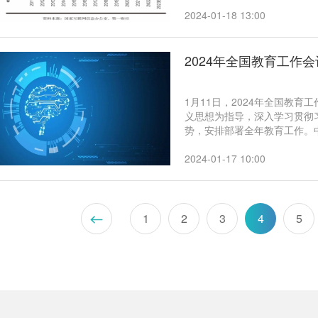
推进中国式现代化的重要引擎
革命和产业变革新机遇的战略
2024-01-18 13:00
2024年全国教育工作
1月11日，2024年全国教
义思想为指导，深入学习贯彻
势，安排部署全年教育工作。
长怀进鹏出席会议并讲话。 会议强调，要深刻领悟“两个确立”的决定性意义，坚持稳中
求进、以进促稳、先立后破，
2024-01-17 10:00
提高人才自主培养质量、支撑
革作为根本动力，在教育的数
高质量教育体系，办好人民满
接班人，为全面推进中华民族
1
2
3
4
5